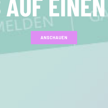
ESS ODER 
WAS ERHALTE ICH DAFÜR?